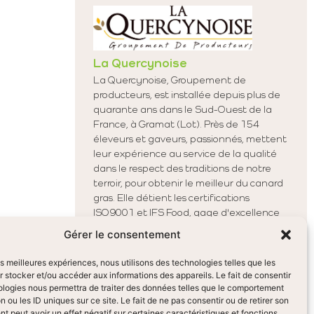
La Quercynoise
La Quercynoise, Groupement de
producteurs, est installée depuis plus de
quarante ans dans le Sud-Ouest de la
France, à Gramat (Lot). Près de 154
éleveurs et gaveurs, passionnés, mettent
leur expérience au service de la qualité
dans le respect des traditions de notre
terroir, pour obtenir le meilleur du canard
gras. Elle détient les certifications
ISO9001 et IFS Food, gage d'excellence
de ces process.
Gérer le consentement
les meilleures expériences, nous utilisons des technologies telles que les
 stocker et/ou accéder aux informations des appareils. Le fait de consentir
ologies nous permettra de traiter des données telles que le comportement
n ou les ID uniques sur ce site. Le fait de ne pas consentir ou de retirer son
 peut avoir un effet négatif sur certaines caractéristiques et fonctions.