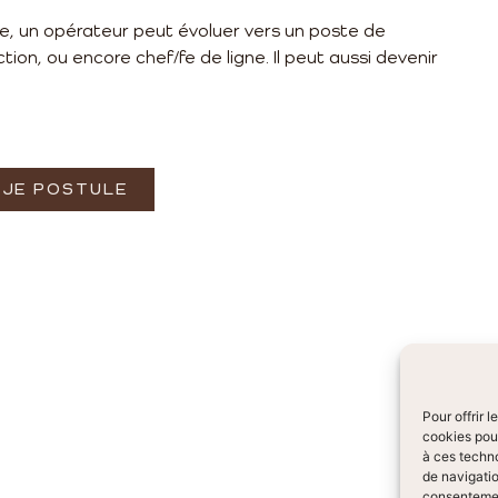
e, un opérateur peut évoluer vers un poste de
ion, ou encore chef/fe de ligne. Il peut aussi devenir
JE POSTULE
Pour offrir 
cookies pour
à ces techn
de navigatio
consentement