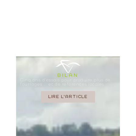
BILAN
Cinq ans d’essais pour produire plus de
fourrages… et de références locales
LIRE L'ARTICLE