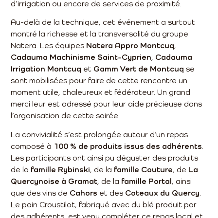
d’irrigation ou encore de services de proximité.
Au-delà de la technique, cet événement a surtout
montré la richesse et la transversalité du groupe
Natera. Les équipes
Natera Appro Montcuq
,
Cadauma Machinisme Saint-Cyprien
,
Cadauma
Irrigation Montcuq
et
Gamm Vert de Montcuq
se
sont mobilisées pour faire de cette rencontre un
moment utile, chaleureux et fédérateur. Un grand
merci leur est adressé pour leur aide précieuse dans
l’organisation de cette soirée.
La convivialité s’est prolongée autour d’un repas
composé à
100 % de produits issus des adhérents
.
Les participants ont ainsi pu déguster des produits
de la
famille Rybinski
, de la
famille Couture
, de
La
Quercynoise à Gramat
, de la
famille Portal
, ainsi
que des vins de
Cahors
et des
Coteaux du Quercy
.
Le pain Croustilot, fabriqué avec du blé produit par
des adhérents, est venu compléter ce repas local et